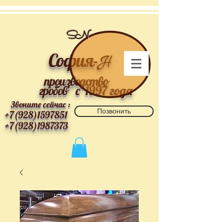
SN
София-
Н
производство
гробов
с 1997 года
Звоните сейчас :
Позвонить
+7(928)1597851
+7(928)1987373