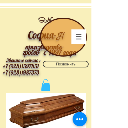
SN
София-
Н
производство
гробов
с 1997 года
Звоните сейчас :
Позвонить
+7(928)1597851
+7(928)1987373