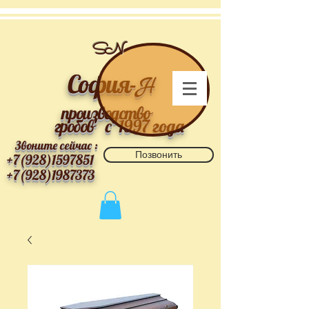
SN
София-
Н
производство
гробов
с 1997 года
Звоните сейчас :
Позвонить
+7(928)1597851
+7(928)1987373