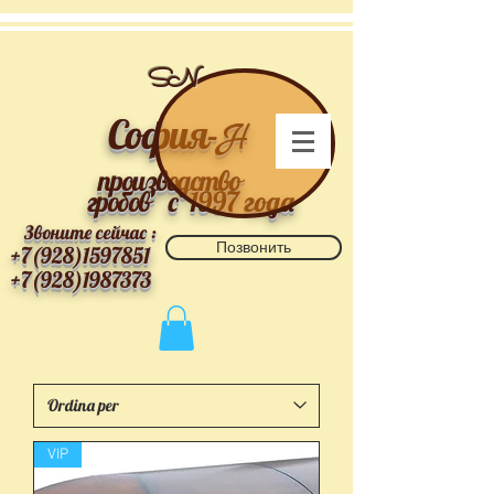
SN
София-
Н
производство
гробов
с 1997 года
Звоните сейчас :
Позвонить
+7(928)1597851
+7(928)1987373
VIP