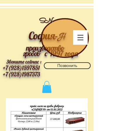
SN
София-
Н
производство
гробов
с 1997 года
Звоните сейчас :
Позвонить
+7(928)1597851
+7(928)1987373