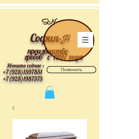
SN
София-
Н
производство
гробов
с 1997 года
Звоните сейчас :
Позвонить
+7(928)1597851
+7(928)1987373