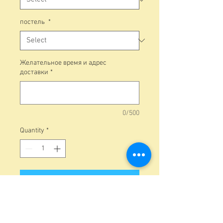
постель
*
Желательное время и адрес
доставки
*
0/500
Quantity
*
Add to Cart
Гроб из массива дуба лак
высокий глянец.